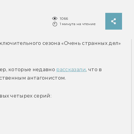
1066
1 минута на чтение
аключительного сезона «Очень странных дел» 
р, которые недавно 
рассказали
, что в 
ственным антагонистом. 
вых четырех серий: