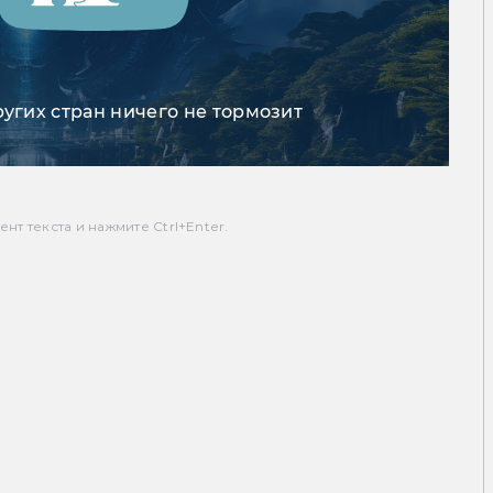
ругих стран ничего не тормозит
т текста и нажмите Ctrl+Enter.