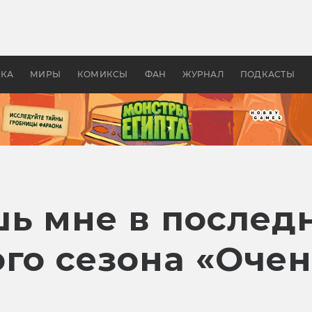
 фильмы смотреть в
Как создавались «Страшил
те 2026? В мире —
фильм, без которого не б
липсис, в России —
бы «Властелина колец»
ие комедии
УКА
МИРЫ
КОМИКСЫ
ФАН
ЖУРНАЛ
ПОДКАСТЫ
ь мне в послед
ого сезона «Оче