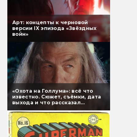
Арт: концепты к черновой
версии IX эпизода «Звёздных
войн»
«Охота на Голлума»: всё что
известно. Сюжет, съёмки, дата
выхода и что рассказал
Гэндальф