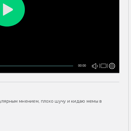
00:00
улярным мнением, плохо шучу и кидаю мемы в