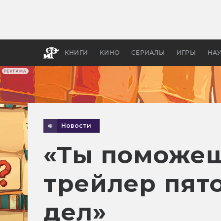
Какие
авгус
апока
детск
КНИГИ
КИНО
СЕРИАЛЫ
ИГРЫ
НА
РЕКЛАМА
Новости
«Ты поможеш
трейлер пят
дел»