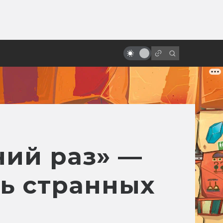
ы»:
Какими могли быть «Хребты
ыло
безумия» Гильермо Дель Торо:
читаем сценарии
ний раз» —
нь странных