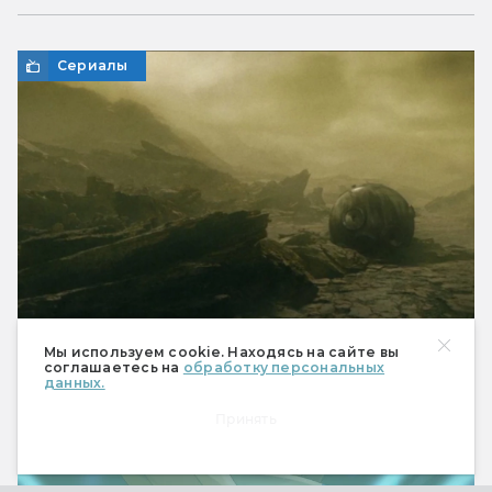
Сериалы
Мы используем cookie. Находясь на сайте вы
соглашаетесь на
обработку персональных
«Звёздный городок»: клюквенные заросли
данных.
космических масштабов. Мнение историка
космонавтики
Принять
Сериалы