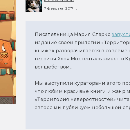
7 февраля 2017 г.
Писательница Мария Старко
запуст
издание своей трилогии «Территор
книжек разворачивается в современ
героиня Хлоя Моргенталь живёт в К
волшебством...
Мы выступили кураторами этого про
что любим красивые книги и жанр м
«Территория невероятностей» читат
автора мы публикуем небольшой отр