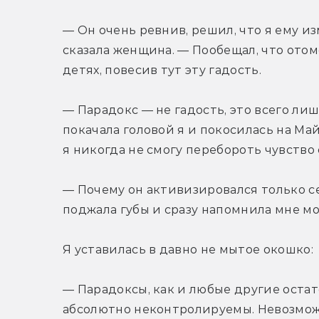
— Он очень ревнив, решил, что я ему изм
сказала женщина. — Пообещал, что отом
детях, повесив тут эту гадость.
— Парадокс — не гадость, это всего ли
покачала головой я и покосилась на Майл
я никогда не смогу перебороть чувство 
— Почему он активизировался только се
поджала губы и сразу напомнила мне мо
Я уставилась в давно не мытое окошко:
— Парадоксы, как и любые другие остат
абсолютно неконтролируемы. Невозможн