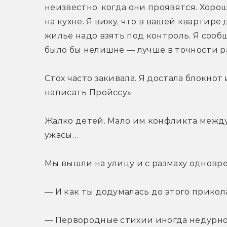
неизвестно, когда они проявятся. Хорош
на кухне. Я вижу, что в вашей квартире
жилье надо взять под контроль. Я сообщ
было бы нелишне — лучше в точности ра
Стох часто закивала. Я достала блокнот 
написать Пройссу».
Жалко детей. Мало им конфликта между
ужасы…
Мы вышли на улицу и с размаху одновр
— И как ты додумалась до этого прикол
— Первородные стихии иногда недурно с