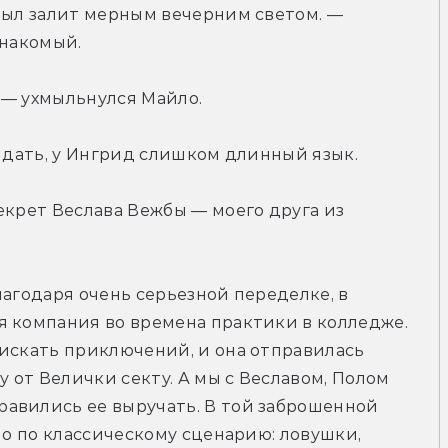
был залит мерным вечерним светом. — 
знакомый.
, — ухмыльнулся Майло.
видать, у Ингрид слишком длинный язык.
екрет Веслава Вежбы — моего друга из 
агодаря очень серьезной переделке, в 
 компания во времена практики в колледже. 
искать приключений, и она отправилась 
от Велички секту. А мы с Веславом, Полом 
авились ее выручать. В той заброшенной 
ло по классическому сценарию: ловушки, 