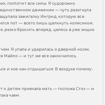
их, поглотит все силы. Я судорожно 
-единственном движении — чуть разогнула 
Нащупала зажигалку Ингрид, которую все 
тился пот — всего лишь щелкнуть колесиком, 
, резко бросить вперед, целясь в уже хищно 
гнем. Я упала и ударилась о дверной косяк, 
я Майло — и тут же все закончилось.
ся и кое-как отдышаться. В воздухе почему-
т к детям приехала мать — госпожа Стох — и 
аха чаем.