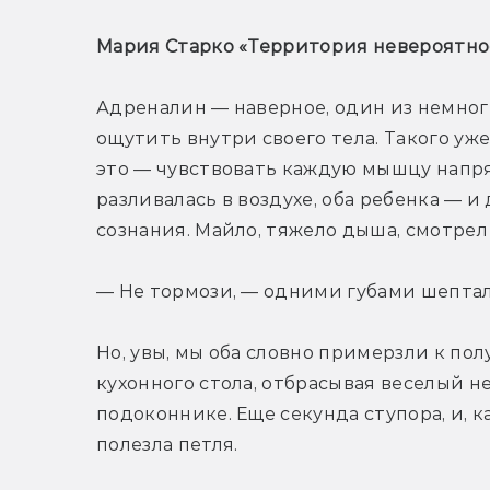
Мария Старко «Территория невероятнос
Адреналин — наверное, один из немноги
ощутить внутри своего тела. Такого уже 
это — чувствовать каждую мышцу напря
разливалась в воздухе, оба ребенка — и 
сознания. Майло, тяжело дыша, смотрел
— Не тормози, — одними губами шептала
Но, увы, мы оба словно примерзли к пол
кухонного стола, отбрасывая веселый н
подоконнике. Еще секунда ступора, и, к
полезла петля.