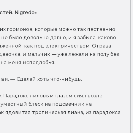
тей. 
Nigredo
» 
х гормонов, которые можно так явственно 
не было довольно давно, и я забыла, каково 
женной, как под электричеством. Отрава 
девочка, и мальчик — уже лежали на полу без 
 на меня исподлобья.
 я. — Сделай хоть что-нибудь.
у. Парадокс лиловым глазом сиял возле 
еуместный блеск на подсвечник на 
ак ядовитая тропическая лиана, из парадокса 