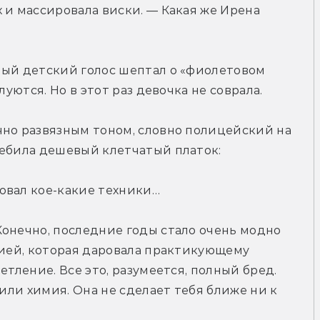
 и массировала виски. — Какая же Ирена 
ный детский голос шептал о «фиолетовом 
луются. Но в этот раз девочка не соврала.
но развязным тоном, словно полицейский на 
ребила дешевый клетчатый платок:
овал кое-какие техники…
онечно, последние годы стало очень модно 
гией, которая даровала практикующему 
тление. Все это, разумеется, полный бред. 
 или химия. Она не сделает тебя ближе ни к 