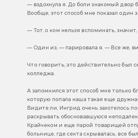
— вздохнула я. До боли знакомый двор 
Вообще, этот способ мне показал один 
— Тот, о ком нельзя вспоминать, значит
— Один из, — парировала я. — Все же, 
Что говорить, это действительно был с
колледжа.
А запомнился этот способ мне только бл
которую попала наша такая еще дружная
Видите ли, Ингрид очень захотелось по
раскрывать обосновавшуюся неподалеку 
Крайчеком и еще парой товарищей отпр
больнице, где секта скрывалась, все бы