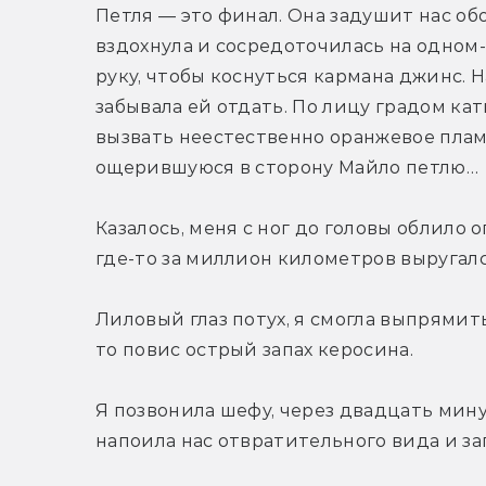
Петля — это финал. Она задушит нас обо
вздохнула и сосредоточилась на одном
руку, чтобы коснуться кармана джинс. 
забывала ей отдать. По лицу градом ка
вызвать неестественно оранжевое пламя
ощерившуюся в сторону Майло петлю…
Казалось, меня с ног до головы облило о
где-то за миллион километров выругалс
Лиловый глаз потух, я смогла выпрямить
то повис острый запах керосина.
Я позвонила шефу, через двадцать мину
напоила нас отвратительного вида и зап