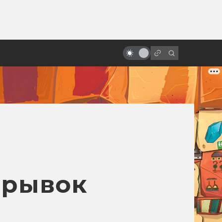
ы»:
ыло
Как на студии разгромили
первый сценарий «Матрицы»
трывок