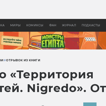
 фильмы смотреть в
Как создавались «Страшил
те 2026? В мире —
фильм, без которого не б
липсис, в России —
бы «Властелина колец»
ие комедии
УКА
МИРЫ
КОМИКСЫ
ФАН
ЖУРНАЛ
ПОДКАСТЫ
ЗИ
#
ОТРЫВОК ИЗ КНИГИ
о «Территория
ей. Nigredo». О