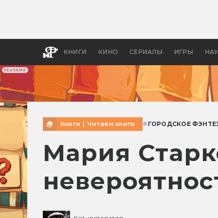
Какие
авгус
апока
детск
КНИГИ
КИНО
СЕРИАЛЫ
ИГРЫ
НА
РЕКЛАМА
Книги
|
Читаем книги
#
ГОРОДСКОЕ ФЭНТЕ
Мария Старк
невероятност
Кот-император