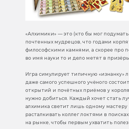
«Алхимики» — это (кто бы мог подумать)
почтенных мудрецов, что годами корпя
философскими камнями, а скорее про п
во имя науки то и дело метят в призёр
Игра симулирует типичную «изнанку» л
даже самого успешного учёного состои
открытий и почётных приёмов у короля
нужно добиться. Каждый хочет стать л
алхимика светит лишь одному мастеру ко
расталкивать коллег локтями в поисках
на рынке, чтобы первым ухватить полез