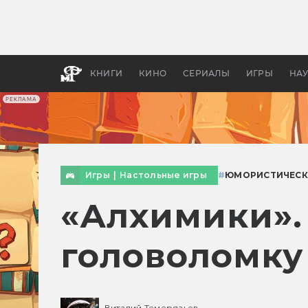
Какие
авгус
апока
детск
КНИГИ
КИНО
СЕРИАЛЫ
ИГРЫ
НА
РЕКЛАМА
Игры
|
Настольные игры
#
ЮМОРИСТИЧЕСК
«Алхимики».
головоломку
Виталий Темерязьев