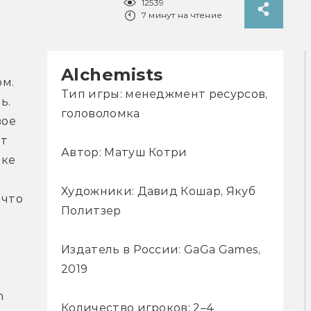
12539
7 минут на чтение
Alchemists
м. 
Тип игры: менеджмент ресурсов,
. 
головоломка
ое 
т 
Автор: Матуш Котри
ке 
Художники: Давид Кошар, Якуб
что 
Политзер
 
Издатель в России: GaGa Games,
2019
 
Количество игроков: 2–4