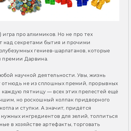
 игра про алхимиков. Но не про тех 
т над секретами бытия и прочими 
олубезумных гениев-шарлатанов, которые 
ы премии Дарвина.
юбой научной деятельности. Увы, жизнь 
т отнюдь не из сплошных премий, прорывных 
 каждую пятницу — всех этих прелестей ещё 
учшим, но роскошный колпак придворного 
тла и ступки. А значит, придётся 
 нужных ингредиентов для зелий, толпиться 
ные в хозяйстве артефакты, торговать 