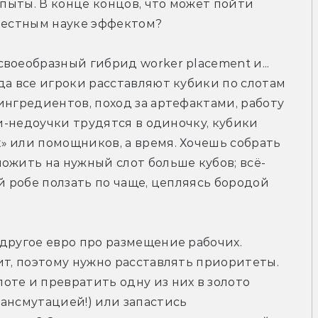
опыты. В конце концов, что может пойти 
звестным науке эффектом?
воеобразный гибрид worker placement и... 
да все игроки расставляют кубики по слотам 
ингредиентов, поход за артефактами, работу 
ки-недоучки трудятся в одиночку, кубики 
 или помощников, а время. Хочешь собрать 
ожить на нужный слот больше кубов; всё-
й робе ползать по чаще, цепляясь бородой 
другое евро про размещение рабочих. 
ит, поэтому нужно расставлять приоритеты. 
те и превратить одну из них в золото 
ансмутацией!) или запастись 