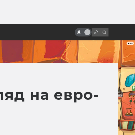
ы»:
«Алиса в Стране чудес» и её
ыло
адаптации: всё страньше и
страньше!
яд на евро-