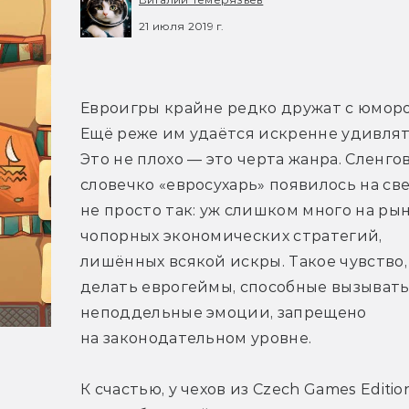
21 июля 2019 г.
Евроигры крайне редко дружат с юморо
Ещё реже им удаётся искренне удивлять
Это не плохо — это черта жанра. Сленгов
словечко «евросухарь» появилось на све
не просто так: уж слишком много на рын
чопорных экономических стратегий, 
лишённых всякой искры. Такое чувство, 
делать еврогеймы, способные вызывать
неподдельные эмоции, запрещено 
на законодательном уровне.
К счастью, у чехов из Czech Games Edition