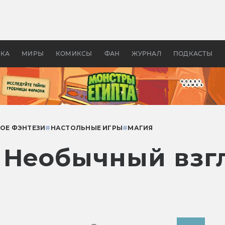
 фильмы смотреть в
Как создавались «Страшил
те 2026? В мире —
фильм, без которого не б
липсис, в России —
бы «Властелина колец»
ие комедии
УКА
МИРЫ
КОМИКСЫ
ФАН
ЖУРНАЛ
ПОДКАСТЫ
ОЕ ФЭНТЕЗИ
#
НАСТОЛЬНЫЕ ИГРЫ
#
МАГИЯ
 Необычный взгл