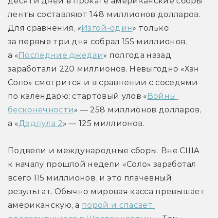
десяти дней в прокате американские сборы 
ленты составляют 148 миллионов долларов. 
Для сравнения, «
Изгой-один
» только 
за первые три дня собрал 155 миллионов, 
а «
Последние джедаи
» полгода назад 
заработали 220 миллионов. Невыгодно «Хан 
Соло» смотрится и в сравнении с соседями 
по календарю: стартовый улов «
Войны 
бесконечности
» — 258 миллионов долларов, 
а «
Дэдпула 2
» — 125 миллионов.
Подвели и международные сборы. Вне США 
к началу прошлой недели «Соло» заработал 
всего 115 миллионов, и это плачевный 
результат. Обычно мировая касса превышает 
американскую, а 
порой и спасает 