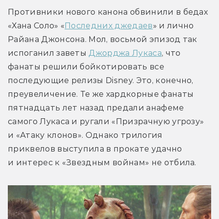
Противники нового канона обвинили в бедах 
«Хана Соло» «
Последних джедаев
» и лично 
Райана Джонсона. Мол, восьмой эпизод так 
испоганил заветы 
Джорджа Лукаса
, что 
фанаты решили бойкотировать все 
последующие релизы Disney. Это, конечно, 
преувеличение. Те же хардкорные фанаты 
пятнадцать лет назад предали анафеме 
самого Лукаса и ругали «Призрачную угрозу» 
и «Атаку клонов». Однако трилогия 
приквелов выступила в прокате удачно 
и интерес к «Звездным войнам» не отбила.