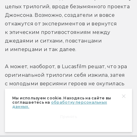
целых трилогий, вроде безымянного проекта 
Джонсона. Возможно, создатели и вовсе 
откажутся от экспериментов и вернутся 
к эпическим противостояниям между 
джедаями и ситхами, повстанцами 
и имперцами и так далее.
А может, наоборот, в Lucasfilm решат, что эра 
оригинальной трилогии себя изжила, затея 
с молодыми версиями героев не окупилась 
и настала пора экспериментов с другими 
Мы используем cookie. Находясь на сайте вы
эрами, персонажами и стилями. Если это 
соглашаетесь на
обработку персональных
данных.
получается у Кевина Файги в Marvel, 
Принять
почему бы и Lucasfilm не попробовать?