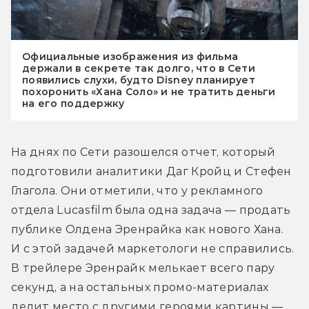
Официальные изображения из фильма
держали в секрете так долго, что в Сети
появились слухи, будто Disney планирует
похоронить «Хана Соло» и не тратить деньги
на его поддержку
На днях по Сети разошелся отчет, который 
подготовили аналитики Даг Кройц и Стефен 
Глагола. Они отметили, что у рекламного 
отдела Lucasfilm была одна задача — продать 
публике Олдена Эренрайка как нового Хана. 
И с этой задачей маркетологи не справились. 
В трейлере Эренрайк мелькает всего пару 
секунд, а на остальных промо-материалах 
делит место с другими героями картины — 