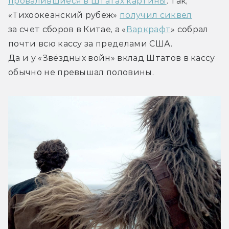
провалившиеся в Штатах картины
. Так, 
«Тихоокеанский рубеж» 
получил сиквел
за счет сборов в Китае, а «
Варкрафт
» собрал 
почти всю кассу за пределами США. 
Да и у «Звёздных войн» вклад Штатов в кассу 
обычно не превышал половины.