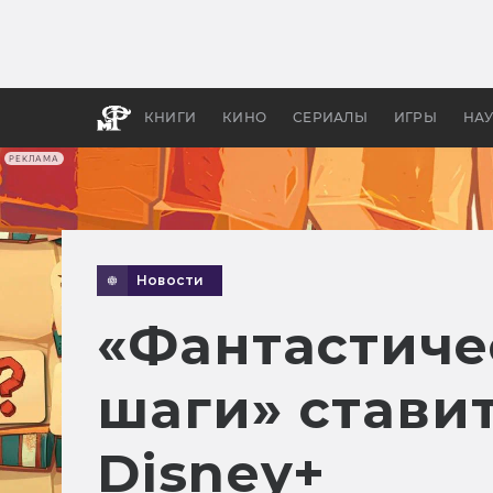
Как с
фильм
бы «В
КНИГИ
КИНО
СЕРИАЛЫ
ИГРЫ
НА
РЕКЛАМА
Новости
«Фантастиче
шаги» ставит
Disney+