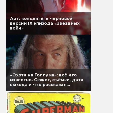
Арт: концепты к черновой
версии IX эпизода «Звёздных
войн»
«Охота на Голлума»: всё что
известно. Сюжет, съёмки, дата
выхода и что рассказал
Гэндальф