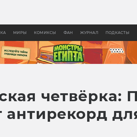
оздавались «Страшилы»:
«Одиссея» Нолана: что эт
, без которого не было
фильм сделал с Гомером и
ластелина колец»
Древней Грецией
УКА
МИРЫ
КОМИКСЫ
ФАН
ЖУРНАЛ
ПОДКАСТЫ
ская четвёрка: 
 антирекорд для