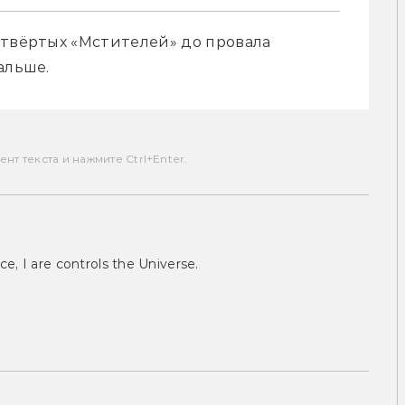
етвёртых «Мстителей» до провала 
альше.
т текста и нажмите Ctrl+Enter.
ce, I are controls the Universe.