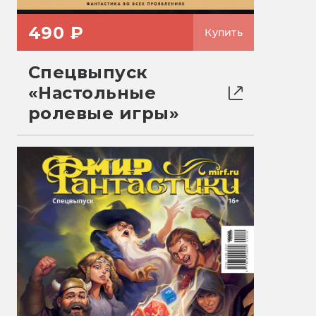
490 ₽
Купить
Спецвыпуск
«Настольные
ролевые игры»