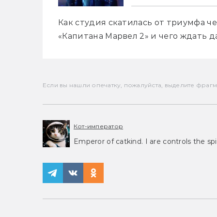
Как студия скатилась от триумфа ч
«Капитана Марвел 2» и чего ждать д
Если вы нашли опечатку, пожалуйста, выделите фрагмен
Кот-император
Emperor of catkind. I are controls the spi