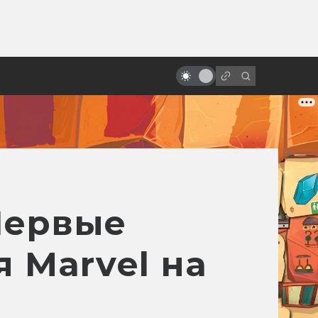
от
Мужество и вера Зака Снайдера:
как режиссёр вкладывает в
фильмы себя
Первые
 Marvel на