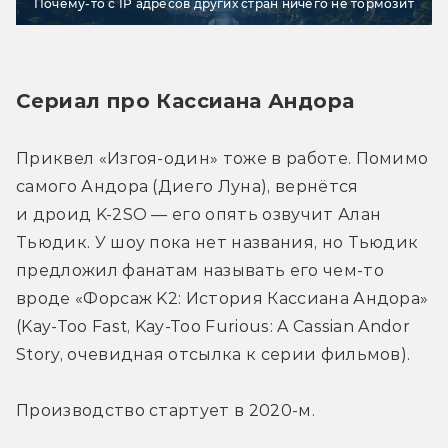
Почему-то с IP адресов других стран ничего не тормозит
Сериал про Кассиана Андора
Приквел «Изгоя-один» тоже в работе. Помимо 
самого Андора (Диего Луна), вернётся 
и дроид K-2SO — его опять озвучит Алан 
Тьюдик. У шоу пока нет названия, но Тьюдик 
предложил фанатам называть его чем-то 
вроде «Форсаж K2: История Кассиана Андора» 
(Kay-Too Fast, Kay-Too Furious: A Cassian Andor 
Story, очевидная отсылка к серии фильмов).
Производство стартует в 2020-м.