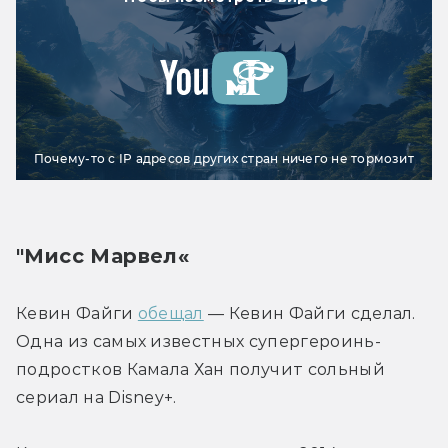
Почему-то с IP адресов других стран ничего не тормозит
"Мисс Марвел«
Кевин Файги 
обещал
 — Кевин Файги сделал. 
Одна из самых известных супергероинь-
подростков Камала Хан получит сольный 
сериал на Disney+.