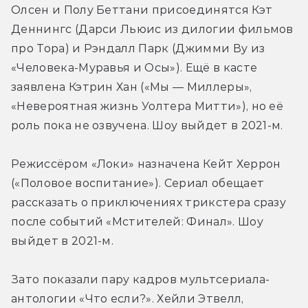
Олсен и Полу Беттани присоединятся Кэт 
Деннингс (Дарси Льюис из дилогии фильмов 
про Тора) и Рэндалл Парк (Джимми Ву из 
«Человека-Муравья и Осы»). Ещё в касте 
заявлена Кэтрин Хан («Мы — Миллеры», 
«Невероятная жизнь Уолтера Митти»), но её 
роль пока не озвучена. Шоу выйдет в 2021-м.
Режиссёром «Локи» назначена Кейт Херрон 
(«Половое воспитание»). Сериал обещает 
рассказать о приключениях трикстера сразу 
после событий «Мстителей: Финал». Шоу 
выйдет в 2021-м.
Зато показали пару кадров мультсериала-
антологии «Что если?». Хейли Этвелл, 