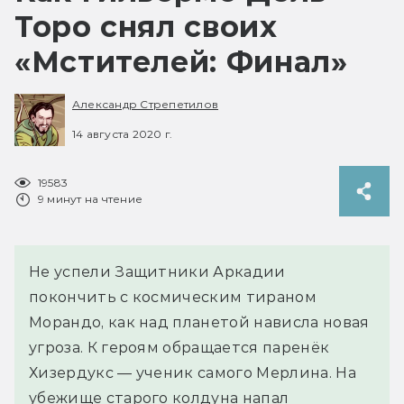
Торо снял своих
«Мстителей: Финал»
Александр Стрепетилов
14 августа 2020 г.
19583
9 минут на чтение
Не успели Защитники Аркадии
покончить с космическим тираном
Морандо, как над планетой нависла новая
угроза. К героям обращается паренёк
Хизердукс — ученик самого Мерлина. На
убежище старого колдуна напал