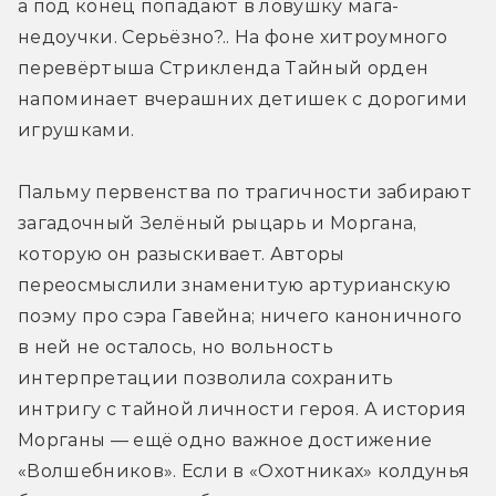
а под конец попадают в ловушку мага-
недоучки. Серьёзно?.. На фоне хитроумного 
перевёртыша Стрикленда Тайный орден 
напоминает вчерашних детишек с дорогими 
игрушками.
Пальму первенства по трагичности забирают 
загадочный Зелёный рыцарь и Моргана, 
которую он разыскивает. Авторы 
переосмыслили знаменитую артурианскую 
поэму про сэра Гавейна; ничего каноничного 
в ней не осталось, но вольность 
интерпретации позволила сохранить 
интригу с тайной личности героя. А история 
Морганы — ещё одно важное достижение 
«Волшебников». Если в «Охотниках» колдунья 